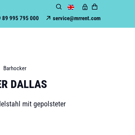
 89 995 795 000
service@mrrent.com
Barhocker
R DALLAS
elstahl mit gepolsteter